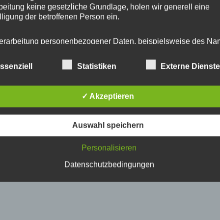
beitung keine gesetzliche Grundlage, holen wir generell eine
lligung der betroffenen Person ein.
erarbeitung personenbezogener Daten, beispielsweise des Na
nschrift, E-Mail-Adresse oder Telefonnummer einer betroffenen
n, erfolgt stets im Einklang mit der Datenschutz-Grundverordnu
ssenziell
Statistiken
Externe Dienst
n Übereinstimmung mit den für uns geltenden landesspezifisch
schutzbestimmungen. Mittels dieser Datenschutzerklärung mö
 Unternehmen die Öffentlichkeit über Art, Umfang und Zweck de
✓ Akzeptieren
rhobenen, genutzten und verarbeiteten personenbezogenen Da
mieren. Ferner werden betroffene Personen mittels dieser
schutzerklärung über die ihnen zustehenden Rechte aufgeklärt
Auswahl speichern
aben als für die Verarbeitung Verantwortlicher zahlreiche techn
Personalisieren
rganisatorische Maßnahmen umgesetzt, um einen möglichst
nlosen Schutz der über diese Internetseite verarbeiteten
Datenschutzbedingungen
nenbezogenen Daten sicherzustellen. Dennoch können
netbasierte Datenübertragungen grundsätzlich Sicherheitslücke
isen, sodass ein absoluter Schutz nicht gewährleistet werden k
iesem Grund steht es jeder betroffenen Person frei,
nenbezogene Daten auch auf alternativen Wegen, beispielswe