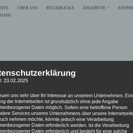
EITE
ÜBER UNS
RÜCKBLICKE
ANGEBOTE
ANSPR
OADS
tenschutzerklärung
: 23.02.2025
reuen uns sehr über Ihr Interesse an unserem Unternehmen. Ein
Location
ng der Internetseiten ist grundsätzlich ohne jede Angabe
nenbezogener Daten möglich. Sofern eine betroffene Person
dere Services unseres Unternehmens über unsere Internetseite
uch nehmen möchte, könnte jedoch eine Verarbeitung
none
nenbezogener Daten erforderlich werden. Ist die Verarbeitung
nenbezogener Daten erforderlich und besteht für eine solche