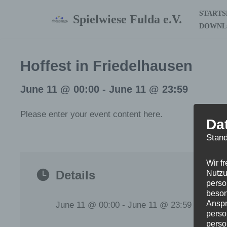
STARTS
Spielwiese Fulda e.V.
DOWNL
Zum
Inhalt
springen
Hoffest in Friedelhausen
June 11 @ 00:00
-
June 11 @ 23:59
Please enter your event content here.
Da
Stand
Wir f
Details
Nutzu
perso
beson
Anspr
June 11 @ 00:00 - June 11 @ 23:59
perso
perso