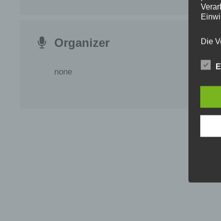
Verar
Einwi
Organizer
Die V
der A
Perso
E
und i
none
Daten
unser
uns e
infor
Daten
Wir h
und o
lücke
perso
Inter
aufwe
Aus d
perso